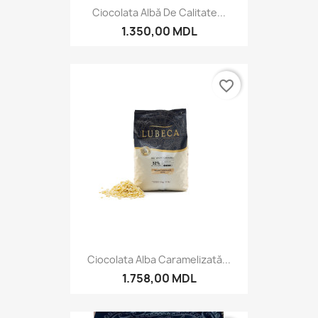
Ciocolata Albă De Calitate...
1.350,00 MDL
favorite_border
Ciocolata Alba Caramelizată...
1.758,00 MDL