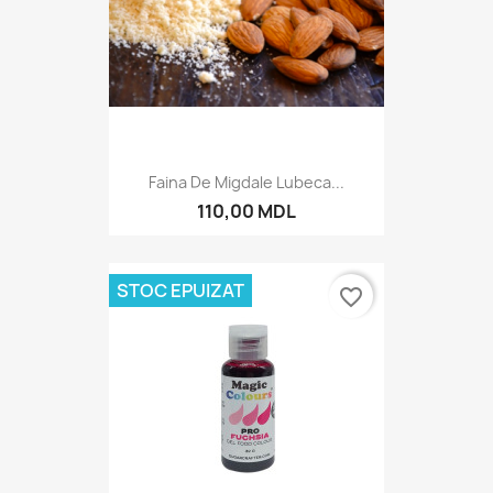
Faina De Migdale Lubeca...
110,00 MDL
STOC EPUIZAT
favorite_border