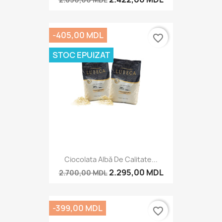
-405,00 MDL
favorite_border
STOC EPUIZAT
Ciocolata Albă De Calitate...
2.295,00 MDL
2.700,00 MDL
-399,00 MDL
favorite_border