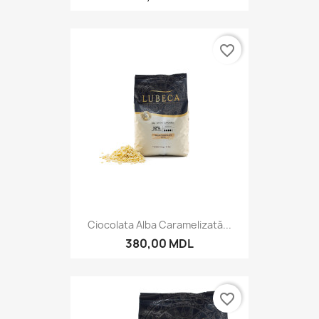
favorite_border
Ciocolata Alba Caramelizată...
380,00 MDL
favorite_border