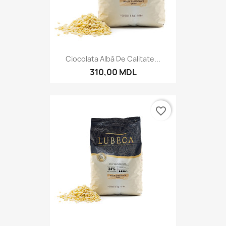
Ciocolata Albă De Calitate...
310,00 MDL
favorite_border