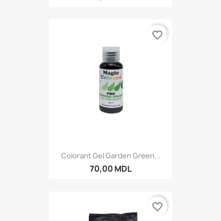
favorite_border
Colorant Gel Garden Green...
70,00 MDL
favorite_border