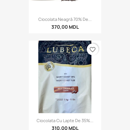
Ciocolata Neagră 70% De...
370,00 MDL
favorite_border
Ciocolata Cu Lapte De 35%...
310,00 MDL