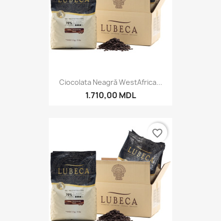
Ciocolata Neagră WestAfrica...
1.710,00 MDL
favorite_border