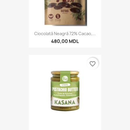
Ciocolată Neagră 72% Cacao,...
480,00 MDL
favorite_border