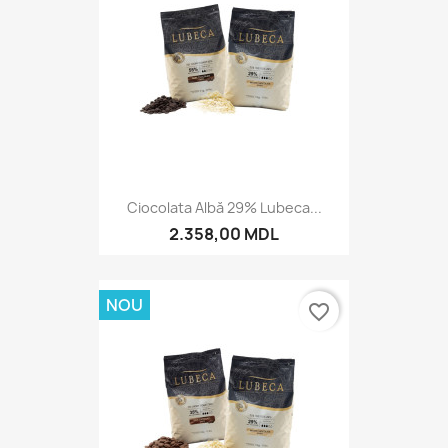
Ciocolata Albă 29% Lubeca...
2.358,00 MDL
NOU
favorite_border