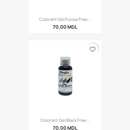
Colorant Gel Fucsia Free...
70,00 MDL
favorite_border
Colorant Gel Black Free...
70,00 MDL