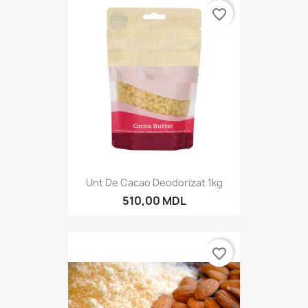
favorite_border
Unt De Cacao Deodorizat 1kg
510,00 MDL
favorite_border