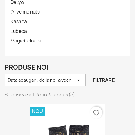
DeLyo
Drive me nuts
Kasana
Lubeca
MagicColours
PRODUSE NOI

FILTRARE
Data adaugarii, de la noi la vechi
Se afiseaza 1-3 din 3 produs(e)
NOU
favorite_border