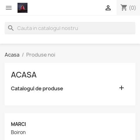
shopping_cart


(0)
search
Acasa
Produse noi
ACASA

Catalogul de produse
MARCI
Boiron