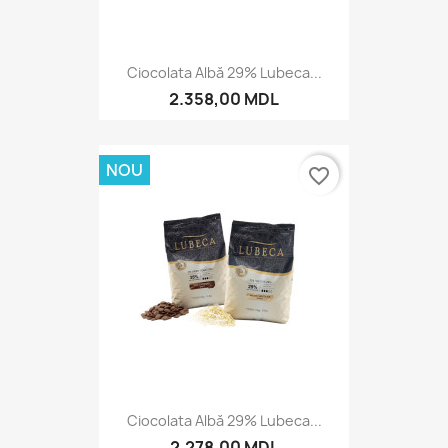
Ciocolata Albă 29% Lubeca...
2.358,00 MDL
NOU
favorite_border
Ciocolata Albă 29% Lubeca...
2.278,00 MDL