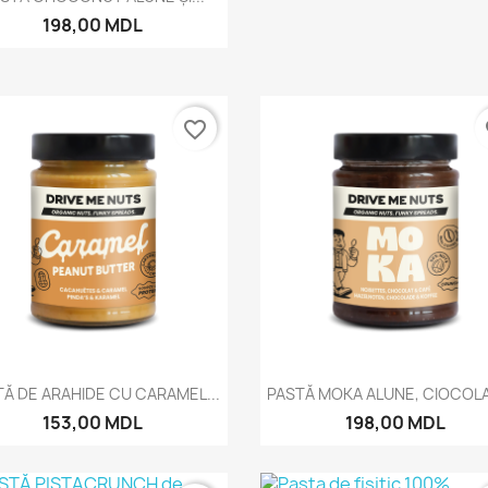
198,00 MDL
favorite_border
fa
Vizualizare rapida
Vizualizare rapida


Ă DE ARAHIDE CU CARAMEL...
PASTĂ MOKA ALUNE, CIOCOLA
153,00 MDL
198,00 MDL