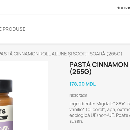
Româ
E PRODUSE
PASTĂ CINNAMON ROLL ALUNE ȘI SCORȚIȘOARĂ (265G)
PASTĂ CINNAMON 
(265G)
178,00 MDL
Nicio taxa
Ingrediente:
Migdale*
88%,
s
vanilie* (
glicerol*,
apă,
extra
ecologică
UE/
non-
UE.
Poate
susan.