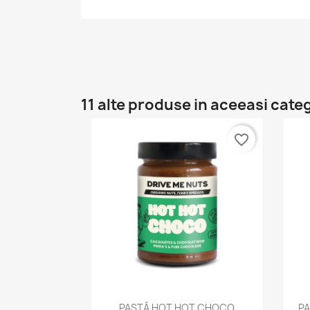
11 alte produse in aceeasi cate
favorite_border
Vizualizare rapida

PASTĂ HOT HOT CHOCO
PA