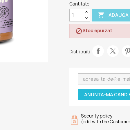
Cantitate

ADAUGA 
Stoc epuizat

Distribuiti
ANUNTA-MA CAND E
Security policy
(edit with the Custome