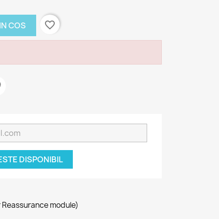
favorite_border
IN COS
STE DISPONIBIL
r Reassurance module)