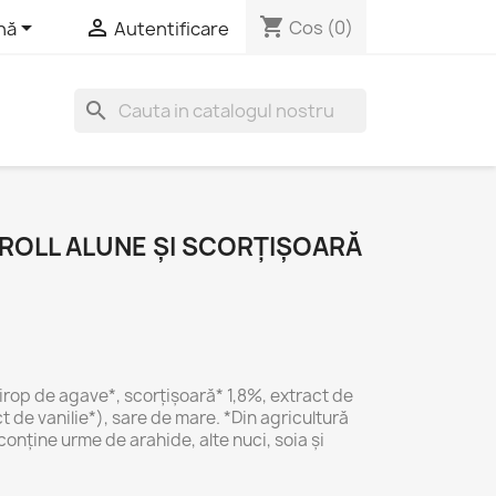
shopping_cart


Cos
(0)
nă
Autentificare
search
ROLL ALUNE ȘI SCORȚIȘOARĂ
irop
de
agave*,
scorțișoară*
1,8%,
extract
de
ct
de
vanilie*),
sare
de
mare. *
Din
agricultură
conține
urme
de
arahide,
alte
nuci,
soia
și