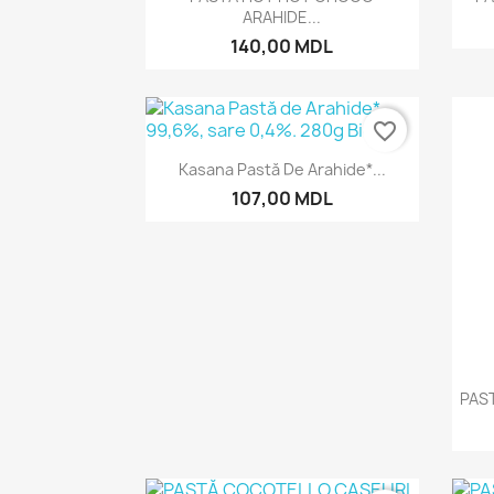
ARAHIDE...
140,00 MDL
favorite_border
Vizualizare rapida

Kasana Pastă De Arahide*...
107,00 MDL
PAST