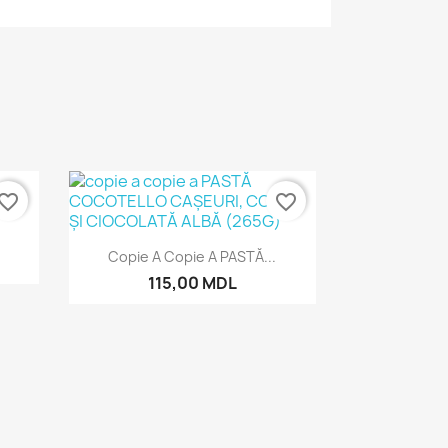
vorite_border
favorite_border
Vizualizare rapida

Copie A Copie A PASTĂ...
115,00 MDL