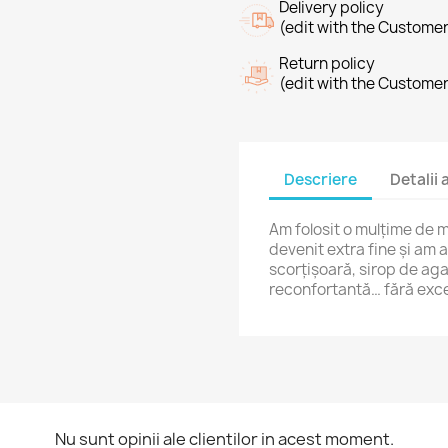
Delivery policy
(edit with the Custome
Return policy
(edit with the Custome
Descriere
Detalii
Am
folosit
o
mulțime
de
m
devenit
extra
fine
și
am
scorțișoară,
sirop
de
ag
reconfortantă…
fără
exc
Nu sunt opinii ale clientilor in acest moment.