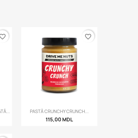
vorite_border
favorite_border
Vizualizare rapida

TĂ...
PASTĂ CRUNCHY CRUNCH...
115,00 MDL