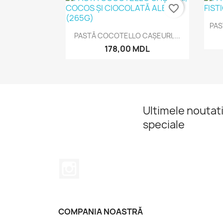
favorite_border
PAS
Vizualizare rapida

PASTĂ COCOTELLO CAȘEURI,...
178,00 MDL
Ultimele noutati
speciale
Instagram
COMPANIA NOASTRĂ