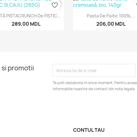
favorite_border
fa
Vizualizare rapida
Vizualizare rapida


TĂ PISTACRUNCH De FISTIC...
Pasta De Fisitic 100%,...
289,00 MDL
206,00 MDL
 si promotii
Te poti dezabona in orice moment. Pentru aceas
informatiile noastre de contact din nota legala.
CONTUL TAU