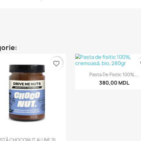
gorie:
favorite_border
fa
Vizualizare rapida

Pasta De Fisitic 100%,...
380,00 MDL
Vizualizare rapida

STĂ CHOCONUT ALUNE ȘI...