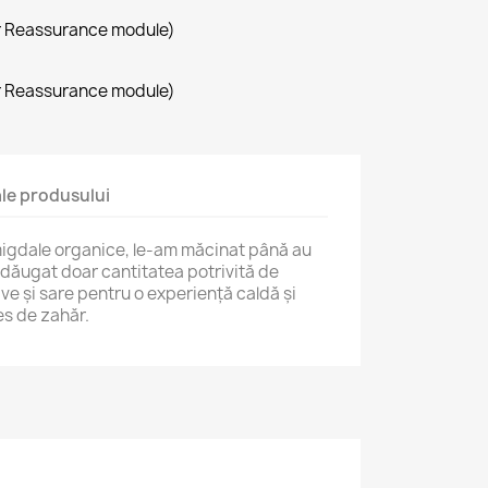
r Reassurance module)
r Reassurance module)
 ale produsului
igdale
organice,
le-
am
măcinat
până
au
adăugat
doar
cantitatea
potrivită
de
ave
și
sare
pentru
o
experiență
caldă
și
es
de
zahăr.