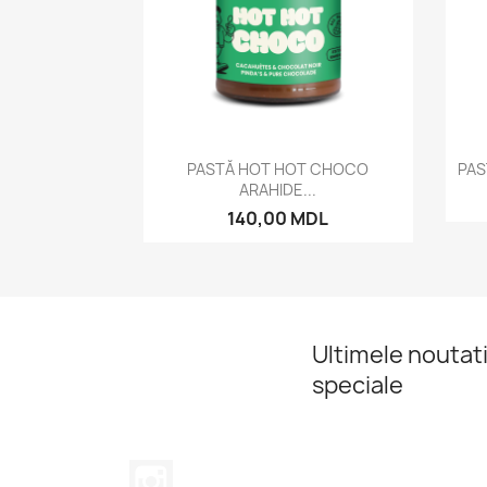
Vizualizare rapida

PASTĂ HOT HOT CHOCO
PAS
ARAHIDE...
140,00 MDL
Ultimele noutati
speciale
Instagram