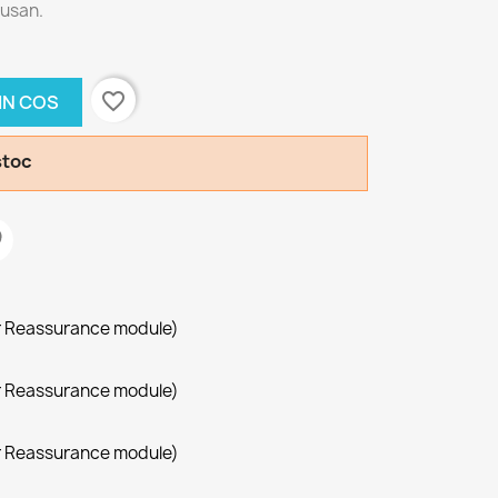
usan.
favorite_border
IN COS
stoc
r Reassurance module)
r Reassurance module)
r Reassurance module)