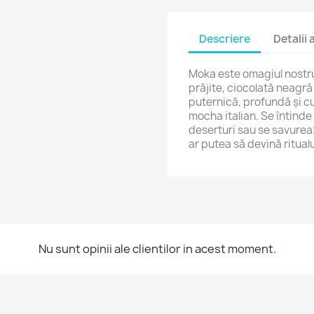
Descriere
Detalii
Moka
este
omagiul
nostr
prăjite,
ciocolată
neagr
puternică,
profundă
și
c
mocha
italian.
Se
întinde
deserturi
sau
se
savure
ar
putea
să
devină
ritual
Nu sunt opinii ale clientilor in acest moment.