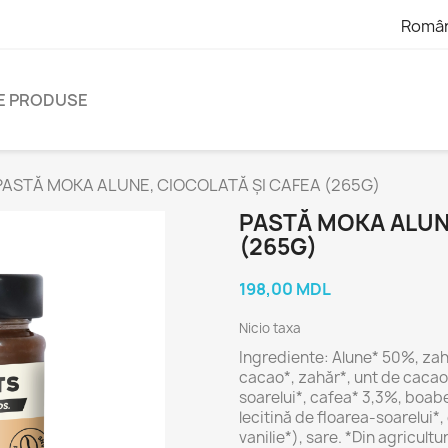
Româ
E PRODUSE
PASTĂ MOKA ALUNE, CIOCOLATĂ ȘI CAFEA (265G)
PASTĂ MOKA ALUN
(265G)
198,00 MDL
Nicio taxa
Ingrediente:
Alune*
50%,
za
cacao*,
zahăr*,
unt
de
cacao
soarelui*,
cafea*
3,3%,
boab
lecitină
de
floarea-
soarelui*,
vanilie*),
sare. *
Din
agricultu