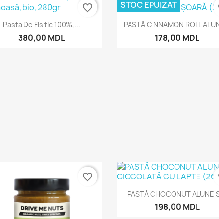
STOC EPUIZAT
favorite_border
fa
Vizualizare rapida
Vizualizare rapida


Pasta De Fisitic 100%,...
PASTĂ CINNAMON ROLL ALUN
380,00 MDL
178,00 MDL
favorite_border
fa
Vizualizare rapida

PASTĂ CHOCONUT ALUNE ȘI
198,00 MDL