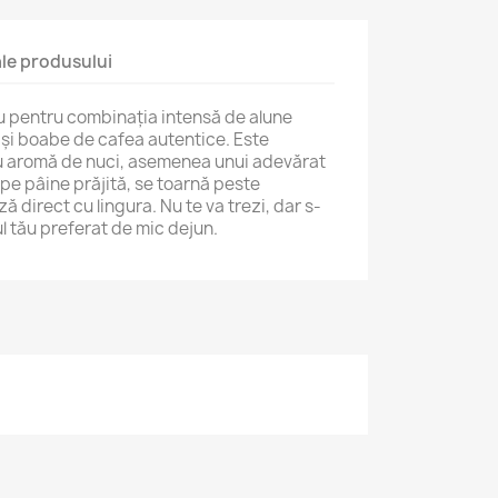
 ale produsului
u
pentru
combinația
intensă
de
alune
ă
și
boabe
de
cafea
autentice.
Este
u
aromă
de
nuci,
asemenea
unui
adevărat
pe
pâine
prăjită,
se
toarnă
peste
ază
direct
cu
lingura.
Nu
te
va
trezi,
dar
s-
ul
tău
preferat
de
mic
dejun.