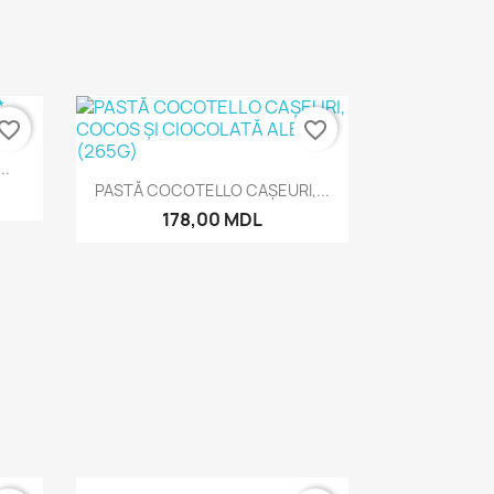
vorite_border
favorite_border
..
Vizualizare rapida

PASTĂ COCOTELLO CAȘEURI,...
178,00 MDL