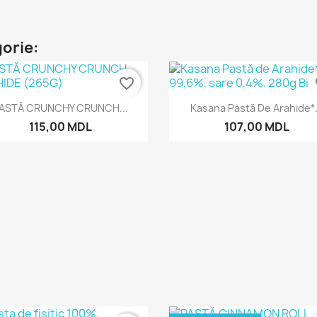
gorie:
favorite_border
fa
Vizualizare rapida
Vizualizare rapida


ASTĂ CRUNCHY CRUNCH...
Kasana Pastă De Arahide*.
115,00 MDL
107,00 MDL