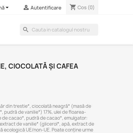
shopping_cart


Cos
(0)
nă
Autentificare
search
E, CIOCOLATĂ ȘI CAFEA
hăr
din
trestie*,
ciocolată
neagră* (
masă
de
*,
pudră
de
vanilie*)
17%,
ulei
de
floarea-
e
de
cacao*,
pudră
de
cacao*,
emulgator:
extract
de
vanilie* (
glicerol*,
apă,
extract
de
ră
ecologică
UE/
non-
UE.
Poate
conține
urme