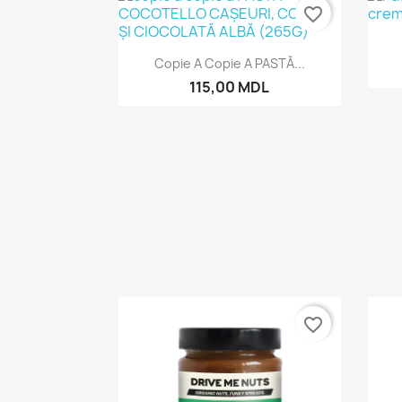
favorite_border
Vizualizare rapida

Copie A Copie A PASTĂ...
115,00 MDL
favorite_border