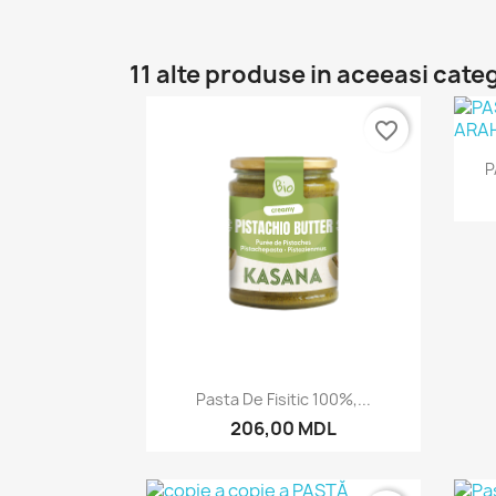
11 alte produse in aceeasi cate
favorite_border
P
Vizualizare rapida

Pasta De Fisitic 100%,...
206,00 MDL