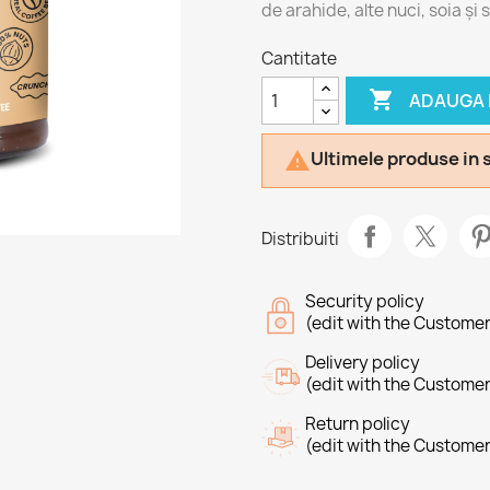
de
arahide,
alte
nuci,
soia
și
s
Cantitate

ADAUGA 
Ultimele produse in 

Distribuiti
Security policy
(edit with the Custome
Delivery policy
(edit with the Custome
Return policy
(edit with the Custome