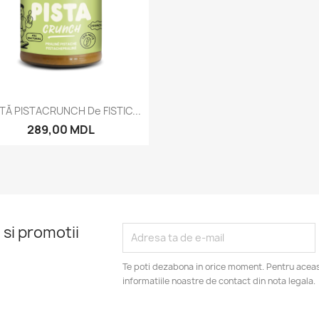
Vizualizare rapida

TĂ PISTACRUNCH De FISTIC...
289,00 MDL
 si promotii
Te poti dezabona in orice moment. Pentru aceas
informatiile noastre de contact din nota legala.