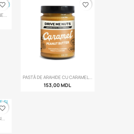
vorite_border
favorite_border
E...
Vizualizare rapida

PASTĂ DE ARAHIDE CU CARAMEL...
153,00 MDL
vorite_border
...