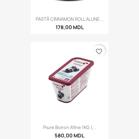
PASTĂ CINNAMON ROLL ALUNE...
178,00 MDL
favorite_border
Piure Boiron Afine 1KG (...
580,00 MDL