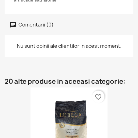
artificiale sau arome
Comentarii (0)
Nu sunt opinii ale clientilor in acest moment.
20 alte produse in aceeasi categorie:
favorite_border