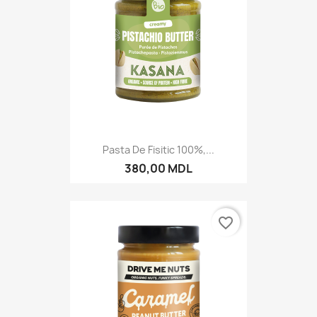
Pasta De Fisitic 100%,...
380,00 MDL
favorite_border