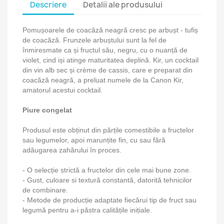
Descriere
Detalii ale produsului
Pomușoarele de coacăză neagră cresc pe arbușt - tufiș
de coacăză. Frunzele arbuștului sunt la fel de
înmiresmate ca și fructul său, negru, cu o nuanță de
violet, cind iși atinge maturitatea deplină. Kir, un cocktail
din vin alb sec și crème de cassis, care e preparat din
coacăză neagră, a preluat numele de la Canon Kir,
amatorul acestui cocktail.
Piure congelat
Produsul este obținut din părțile comestibile a fructelor
sau legumelor, apoi marunțite fin, cu sau fără
adăugarea zahărului în proces.
- O selecție strictă a fructelor din cele mai bune zone.
- Gust, culoare si textură constantă, datorită tehnicilor
de combinare.
- Metode de producție adaptate fiecărui tip de fruct sau
legumă pentru a-i păstra calitățile inițiale.