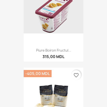
Piure Boiron Fructul...
315,00 MDL
-405,00 MDL
favorite_border