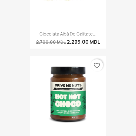
Ciocolata Albă De Calitate...
2.295,00 MDL
2.700,00 MDL
favorite_border