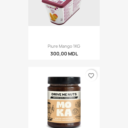
Piure Mango 1KG
300,00 MDL
favorite_border