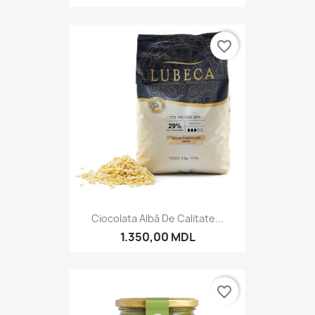
favorite_border
Ciocolata Albă De Calitate...
1.350,00 MDL
favorite_border