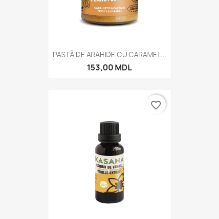
PASTĂ DE ARAHIDE CU CARAMEL...
153,00 MDL
favorite_border