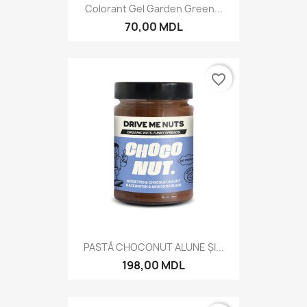
Colorant Gel Garden Green...
70,00 MDL
favorite_border
PASTĂ CHOCONUT ALUNE ȘI...
198,00 MDL