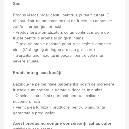
Sos
Produs vîscos, doar destul pentru a putea fi turnat. E
obținut dintr-un amestec rafinat de fructe, cu adaos de
zahăr in proporție perfectă.
- Produs fără aromatizatori, cu un conținut maxim de
fructe pentru o aromă și un gust intens.
- O textură moale obtinuță printr-o selecție si amestec
strict (fără agenți de îngroșare sau gelificare)
- Garanția unui rezultat impecabil pentru cele mai
severe situații.
Fructe întregi sau bucăți.
Bazîndu-ne pe cerințele partenerilor noștri de încredere,
fructele sunt sortate, curățate si decojite minuțios.
- O selecție strictă și riguroasă pentru o calitate
necompromisă
- Verificarea furnizării producției pentru o siguranță
garantată a produselor.
Acest produs nu conține conservanți, zahăr, culori