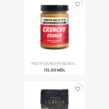
favorite_border
PASTĂ CRUNCHY CRUNCH...
115,00 MDL
favorite_border