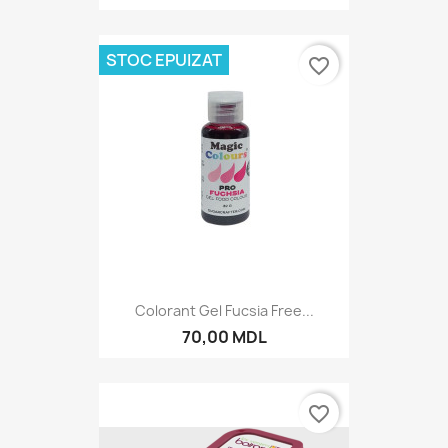
STOC EPUIZAT
favorite_border
Colorant Gel Fucsia Free...
70,00 MDL
favorite_border