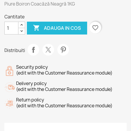
Piure Boiron Coacăză Neagră 1KG
Cantitate

favorite_border
ADAUGA IN COS
Distribuiti
Security policy
(edit with the Customer Reassurance module)
Delivery policy
(edit with the Customer Reassurance module)
Return policy
(edit with the Customer Reassurance module)