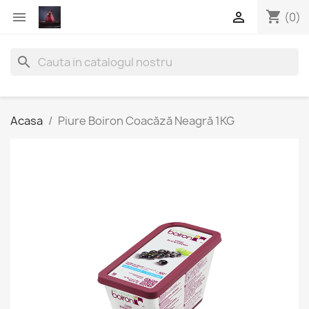
shopping_cart


(0)
search
Acasa
Piure Boiron Coacăză Neagră 1KG