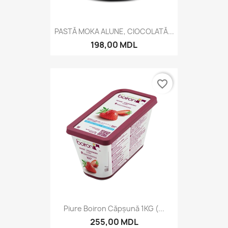
PASTĂ MOKA ALUNE, CIOCOLATĂ...
198,00 MDL
favorite_border
Piure Boiron Căpșună 1KG (...
255,00 MDL