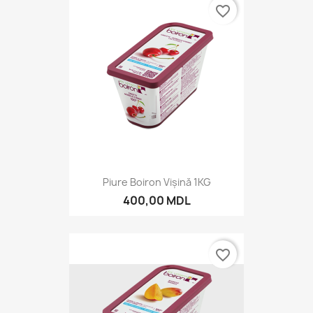
favorite_border
Piure Boiron Vişină 1KG
400,00 MDL
favorite_border