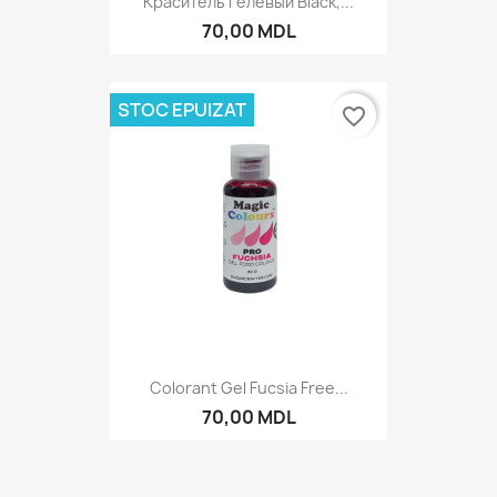
Краситель Гелевый Black,...
70,00 MDL
STOC EPUIZAT
favorite_border
Colorant Gel Fucsia Free...
70,00 MDL