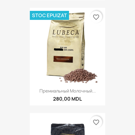
STOC EPUIZAT
favorite_border
Премиальный Молочный...
280,00 MDL
favorite_border