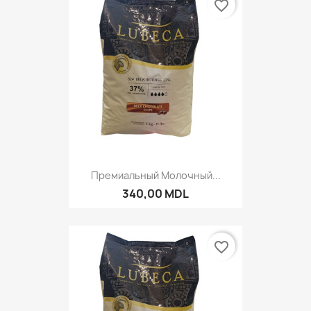
favorite_border
Премиальный Молочный...
340,00 MDL
favorite_border