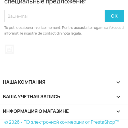
специальные предложения
Te poti dezabona in orice moment. Pentru aceasta te rugam sa folosesti
informatiile noastre de contact din nota legala.
Instagram
НАША КОМПАНИЯ

ВАША УЧЕТНАЯ ЗАПИСЬ

ИНФОРМАЦИЯ О МАГАЗИНЕ
keyboard_arrow_down
© 2026 - ПО электронной коммерции от PrestaShop™