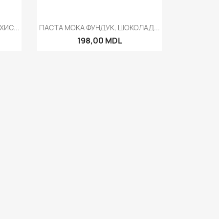
р
Быстрый просмотр

ИС...
ПАСТА MOKA ФУНДУК, ШОКОЛАД...
198,00 MDL