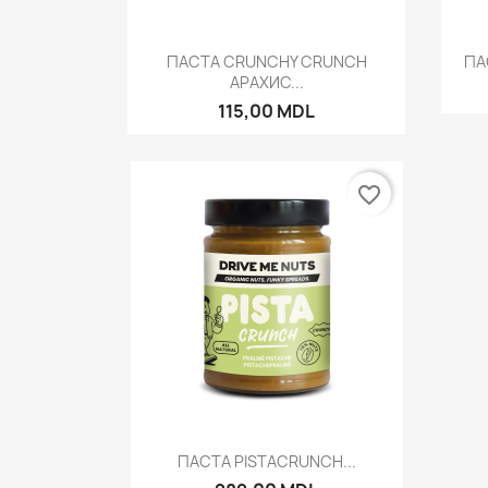
Быстрый просмотр

ПАСТА CRUNCHY CRUNCH
ПА
АРАХИС...
115,00 MDL
favorite_border
Быстрый просмотр

ПАСТА PISTACRUNCH...