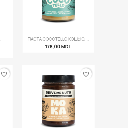
р
Быстрый просмотр

L
ПАСТА COCOTELLO КЭШЬЮ,...
178,00 MDL
favorite_border
favorite_border