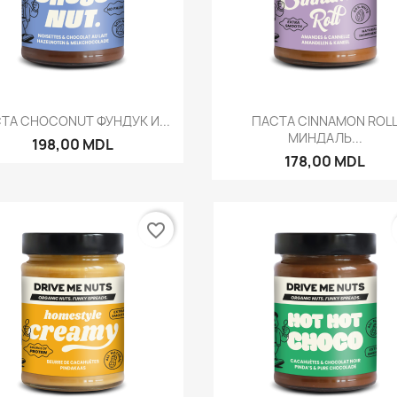
Быстрый просмотр
Быстрый просмот


ТА CHOCONUT ФУНДУК И...
ПАСТА CINNAMON ROL
МИНДАЛЬ...
198,00 MDL
178,00 MDL
favorite_border