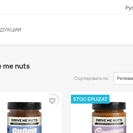
Ру
ОДУКЦИИ
e me nuts
Сортировать по:
Релева
STOC EPUIZAT
favorite_border