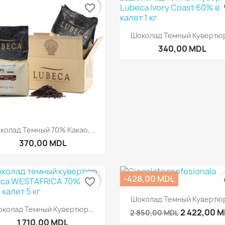
favorite_border
fa
Быстрый просмот

Шоколад Темный Кувертюр
340,00 MDL
Быстрый просмотр

колад Темный 70% Какао,...
370,00 MDL
-428,00 MDL
favorite_border
fa
Быстрый просмот

Шоколад Темный Кувертюр
Быстрый просмотр

колад Темный Кувертюр...
2 422,00 
2 850,00 MDL
1 710,00 MDL