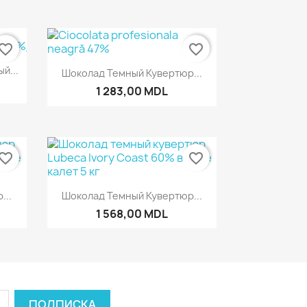
vorite_border
favorite_border
р
Быстрый просмотр

й...
Шоколад Темный Кувертюр...
1 283,00 MDL
vorite_border
favorite_border
р
Быстрый просмотр

...
Шоколад Темный Кувертюр...
1 568,00 MDL