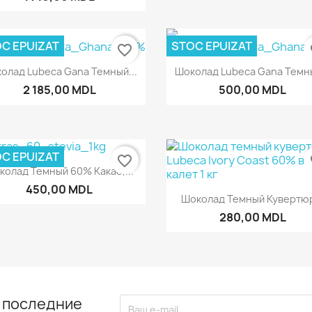
C EPUIZAT
STOC EPUIZAT
favorite_border
fa
Быстрый просмотр
Быстрый просмот


олад Lubeca Gana Темный...
Шоколад Lubeca Gana Темны
2 185,00 MDL
500,00 MDL
C EPUIZAT
favorite_border
fa
Быстрый просмотр

колад Темный 60% Какао,...
450,00 MDL
Быстрый просмот

Шоколад Темный Кувертюр
280,00 MDL
 последние