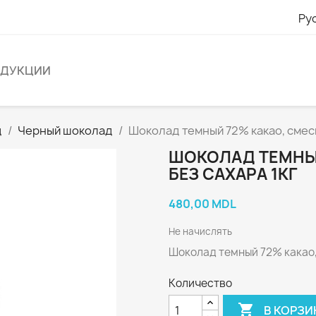
Ру
ОДУКЦИИ
д
Черный шоколад
Шоколад темный 72% какао, смесь 
ШОКОЛАД ТЕМНЫЙ
БЕЗ САХАРА 1КГ
480,00 MDL
Не начислять
Шоколад темный 72% какао, 
Количество

В КОРЗИ