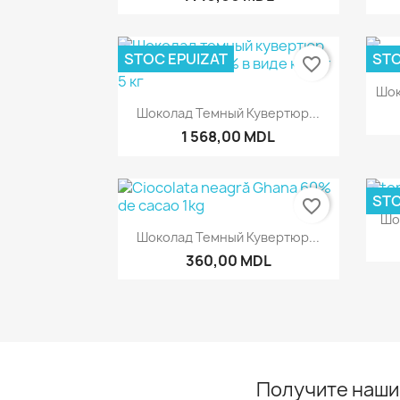
STOC EPUIZAT
STO
favorite_border
Шок
Быстрый просмотр

Шоколад Темный Кувертюр...
1 568,00 MDL
STO
favorite_border
Шо
Быстрый просмотр

Шоколад Темный Кувертюр...
360,00 MDL
Получите наши