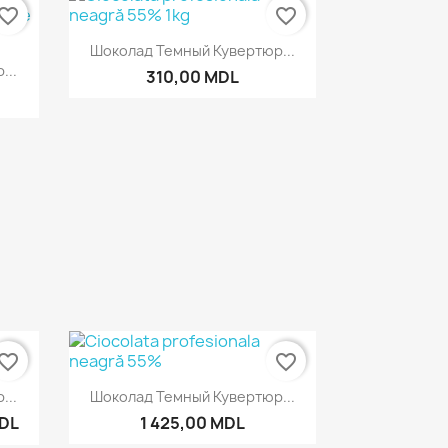
vorite_border
favorite_border
Быстрый просмотр

Шоколад Темный Кувертюр...
р
...
310,00 MDL
vorite_border
favorite_border
р
Быстрый просмотр

...
Шоколад Темный Кувертюр...
MDL
1 425,00 MDL