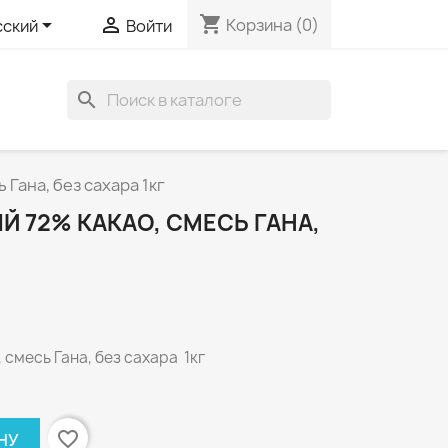
shopping_cart


Корзина
(0)
сский
Войти
search
Гана, без сахара 1кг
 72% КАКАО, СМЕСЬ ГАНА,
смесь Гана, без сахара 1кг
favorite_border
НУ