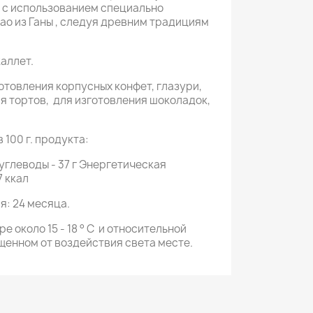
 с использованием специально
ао из Ганы , следуя древним традициям
.
аллет.
отовления корпусных конфет, глазури,
я тортов,
для изготовления шоколадок,
 100 г. продукта:
г, углеводы - 37 г Энергетическая
7 ккал
я: 24 месяца.
 около 15 - 18 °
C
и относительной
енном от воздействия света месте.