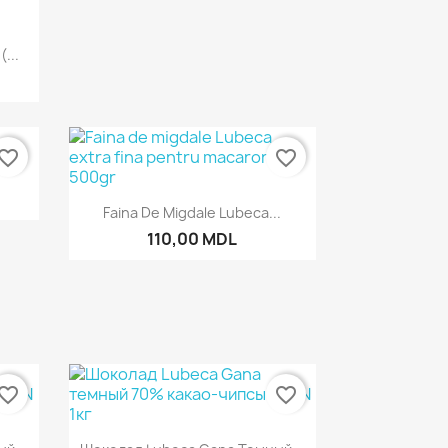
р
...
vorite_border
favorite_border
р
Быстрый просмотр

Faina De Migdale Lubeca...
110,00 MDL
vorite_border
favorite_border
р
Быстрый просмотр
