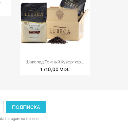
р
...
Быстрый просмотр

Шоколад Темный Кувертюр...
1 710,00 MDL
ta te rugam sa folosesti