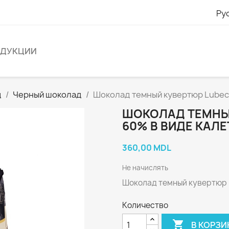
Ру
ОДУКЦИИ
д
Черный шоколад
Шоколад темный кувертюр Lubeca 
ШОКОЛАД ТЕМНЫ
60% В ВИДЕ КАЛЕТ
360,00 MDL
Не начислять
Шоколад темный кувертюр L
Количество

В КОРЗИ