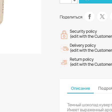
Поделиться
Security policy
(edit with the Custome
Delivery policy
(edit with the Custome
Return policy
(edit with the Custome
Описание
Подроб
Темный шоколад куверт
Имеет выраженный арома