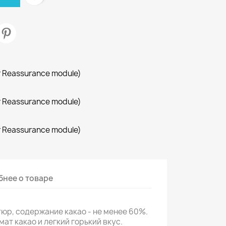
r Reassurance module)
r Reassurance module)
r Reassurance module)
нее о товаре
юр, содержание какао - не менее 60%.
т какао и легкий горький вкус.