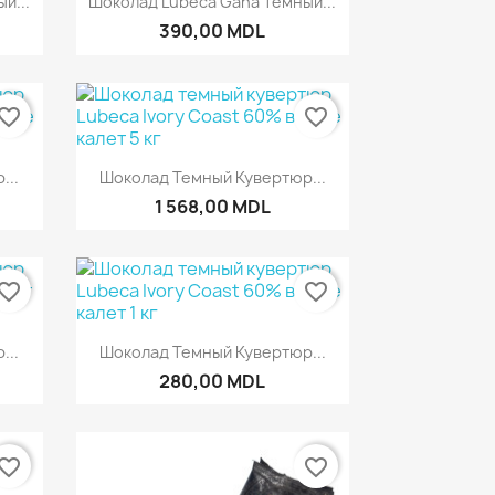
й...
Шоколад Lubeca Gana Темный...
390,00 MDL
vorite_border
favorite_border
р
Быстрый просмотр

...
Шоколад Темный Кувертюр...
1 568,00 MDL
vorite_border
favorite_border
р
Быстрый просмотр

...
Шоколад Темный Кувертюр...
280,00 MDL
vorite_border
favorite_border