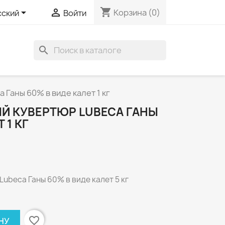
shopping_cart


Корзина
(0)
сский
Войти
search
Ганы 60% в виде калет 1 кг
Й КУВЕРТЮР LUBECA ГАНЫ
 1 КГ
ubeca Ганы 60% в виде калет 5 кг
favorite_border
НУ