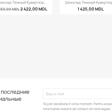
Быстрый просмотр
Быстрый просмот


колад Темный Кувертюр...
Шоколад Темный Кувертюр
2 422,00 MDL
1 425,00 MDL
850,00 MDL
 последние
циальные
Te poti dezabona in orice moment. Pentru aceas
informatiile noastre de contact din nota legala.