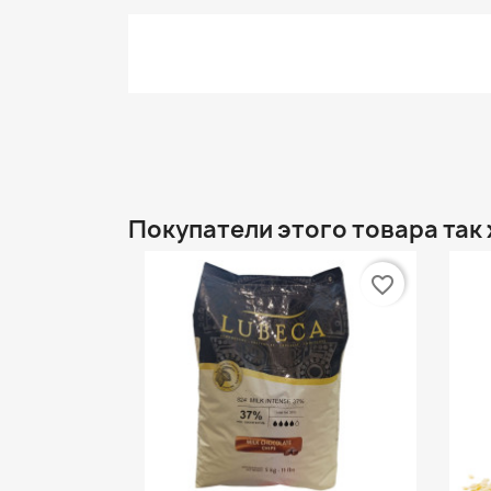
Покупатели этого товара так
favorite_border