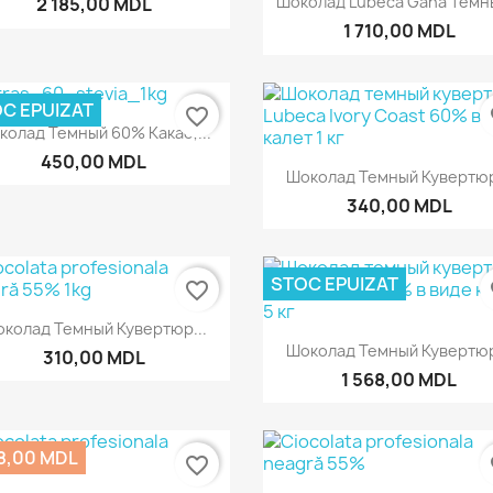
Шоколад Lubeca Gana Темны
2 185,00 MDL
1 710,00 MDL
C EPUIZAT
favorite_border
fa
Быстрый просмотр

колад Темный 60% Какао,...
450,00 MDL
Быстрый просмот

Шоколад Темный Кувертюр
340,00 MDL
STOC EPUIZAT
favorite_border
fa
Быстрый просмотр

колад Темный Кувертюр...
Быстрый просмот

Шоколад Темный Кувертюр
310,00 MDL
1 568,00 MDL
8,00 MDL
favorite_border
fa