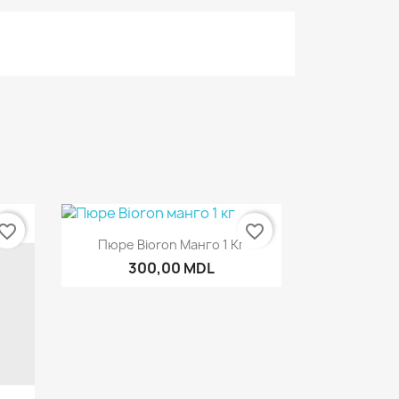
vorite_border
favorite_border
Быстрый просмотр

Пюре Bioron Манго 1 Кг
300,00 MDL