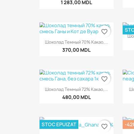
1 283,00 MDL
STO
favorite_border
Шо
Быстрый просмотр

Шоколад Темный 70% Какао,...
370,00 MDL
favorite_border
Быстрый просмотр

Шоколад Темный 72% Какао,...
Шо
480,00 MDL
STOC EPUIZAT
-42
favorite_border
Быстрый просмотр