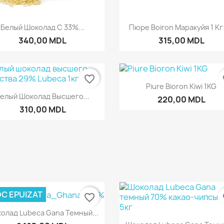
Быстрый просмотр
Быстрый просмот


Белый Шоколад С 33%...
Пюре Boiron Маракуйя 1 Кг (
340,00 MDL
315,00 MDL
favorite_border
fa
Быстрый просмот

Piure Bioron Kiwi 1KG
Быстрый просмотр

елый Шоколад Высшего...
220,00 MDL
310,00 MDL
C EPUIZAT
favorite_border
fa
Быстрый просмотр

олад Lubeca Gana Темный...
Быстрый просмот
