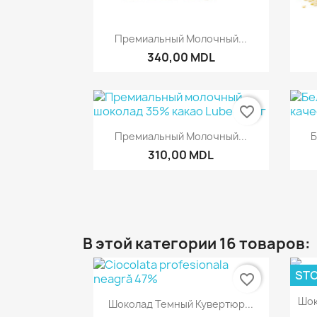
Быстрый просмотр

Премиальный Молочный...
340,00 MDL
favorite_border
Быстрый просмотр

Премиальный Молочный...
Б
310,00 MDL
В этой категории 16 товаров:
STO
favorite_border
Быстрый просмотр

Шок
Шоколад Темный Кувертюр...