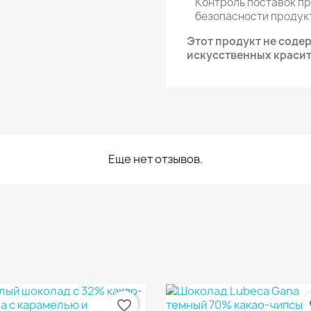
Контроль поставок п
безопасности продук
Этот продукт не соде
искусственных красит
Еще нет отзывов.
favorite_border
fa