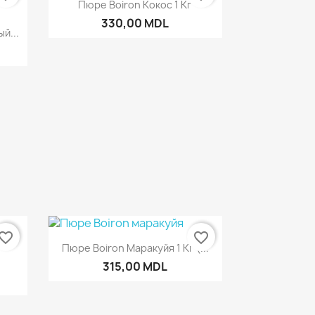
Быстрый просмотр

Пюре Boiron Кокос 1 Кг
330,00 MDL
р
й...
vorite_border
favorite_border
Быстрый просмотр

Пюре Boiron Маракуйя 1 Кг (...
р
315,00 MDL