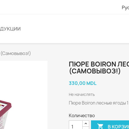
Ру
ОДУКЦИИ
 (Самовывоз!)
ПЮРЕ BOIRON ЛЕС
(САМОВЫВОЗ!)
330,00 MDL
Не начислять
Пюре Boiron лесные ягоды 1
Количество

В КОРЗИ