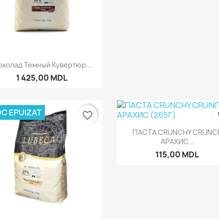
Быстрый просмотр

колад Темный Кувертюр...
1 425,00 MDL
C EPUIZAT
favorite_border
fa
Быстрый просмот

ПАСТА CRUNCHY CRUNC
АРАХИС...
115,00 MDL