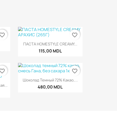
vorite_border
favorite_border
р
Быстрый просмотр

ПАСТА HOMESTYLE CREAMY...
115,00 MDL
vorite_border
favorite_border
Быстрый просмотр

Шоколад Темный 72% Какао,...
р
я...
480,00 MDL