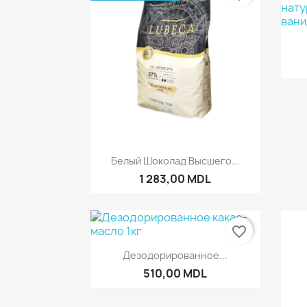
Быстрый просмотр

Белый Шоколад Высшего...
1 283,00 MDL
favorite_border
Быстрый просмотр

Дезодорированное...
510,00 MDL