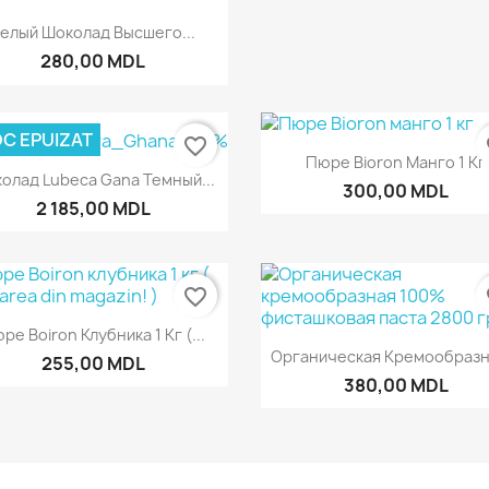
Быстрый просмотр

елый Шоколад Высшего...
280,00 MDL
C EPUIZAT
favorite_border
fa
Быстрый просмот

Пюре Bioron Манго 1 Кг
Быстрый просмотр

олад Lubeca Gana Темный...
300,00 MDL
2 185,00 MDL
favorite_border
fa
Быстрый просмотр

ре Boiron Клубника 1 Кг (...
Быстрый просмот

Органическая Кремообразна
255,00 MDL
380,00 MDL