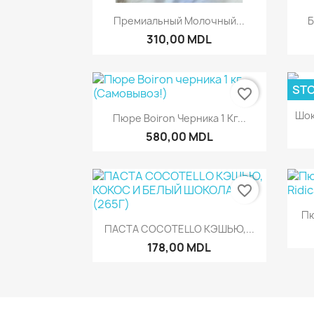
Быстрый просмотр

Премиальный Молочный...
Б
310,00 MDL
STO
favorite_border
Быстрый просмотр

Шок
Пюре Boiron Черника 1 Кг...
580,00 MDL
favorite_border
Пю
Быстрый просмотр

ПАСТА COCOTELLO КЭШЬЮ,...
178,00 MDL