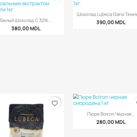
Быстрый просмот

Шоколад Lubeca Gana Темны
Быстрый просмотр

Белый Шоколад С 32%...
390,00 MDL
380,00 MDL
favorite_border
fa
Быстрый просмот

Пюре Boiron Черная...
280,00 MDL