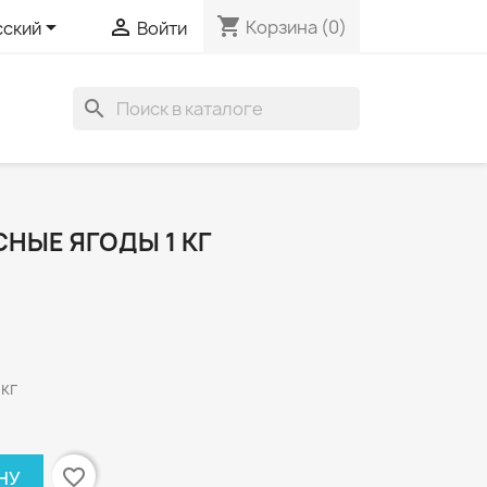
shopping_cart


Корзина
(0)
сский
Войти
search
НЫЕ ЯГОДЫ 1 КГ
 кг
favorite_border
НУ